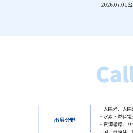
2026.07.01
出
太陽光、太陽
水素
燃料電
出展分野
資源循環、リ
国、自治体、